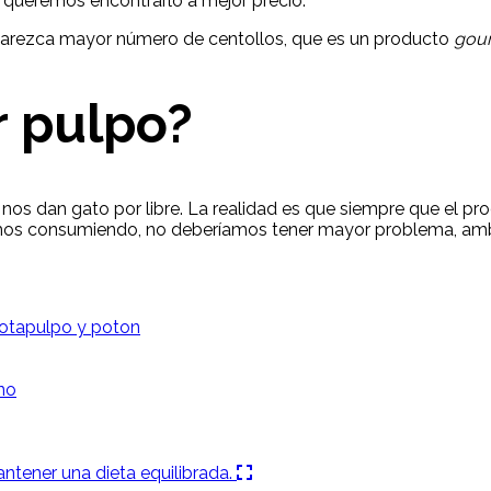
i queremos encontrarlo a mejor precio.
aparezca mayor número de centollos, que es un producto
gou
r pulpo?
 nos dan gato por libre. La realidad es que siempre que el 
os consumiendo, no deberíamos tener mayor problema, ambo
pota
pulpo y poton
no