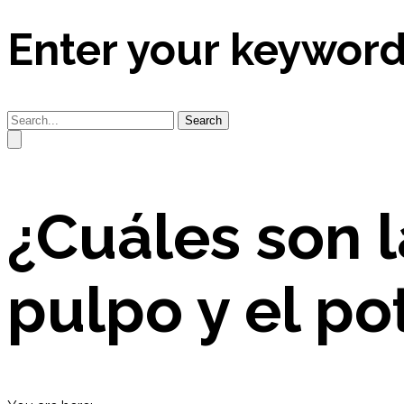
Enter your keywor
Search
¿Cuáles son l
pulpo y el po