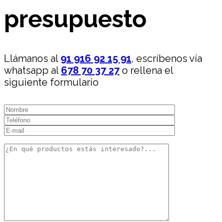
presupuesto
Llámanos al
91 916 92 15 91
, escríbenos vía
whatsapp al
678 70 37 27
o rellena el
siguiente formulario