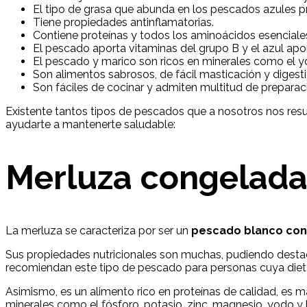
El tipo de grasa que abunda en los pescados azules pro
Tiene propiedades antinflamatorias.
Contiene proteínas y todos los aminoácidos esenciales
El pescado aporta vitaminas del grupo B y el azul apo
El pescado y marico son ricos en minerales como el yod
Son alimentos sabrosos, de fácil masticación y digesti
Son fáciles de cocinar y admiten multitud de preparac
Existente tantos tipos de pescados que a nosotros nos res
ayudarte a mantenerte saludable:
Merluza congelad
La merluza se caracteriza por ser un
pescado blanco con
Sus propiedades nutricionales son muchas, pudiendo destac
recomiendan este tipo de pescado para personas cuya dieta 
Asimismo, es un alimento rico en proteínas de calidad, es má
minerales como el fósforo, potasio, zinc, magnesio, yodo y h