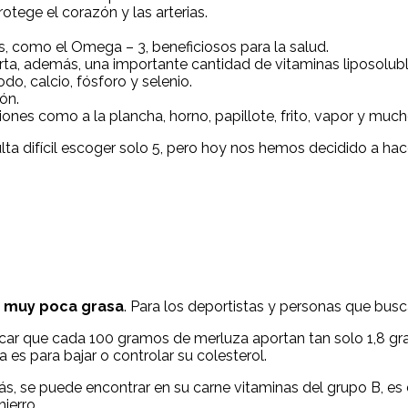
tege el corazón y las arterias.
, como el Omega – 3, beneficiosos para la salud.
rta, además, una importante cantidad de vitaminas liposolubl
o, calcio, fósforo y selenio.
ón.
iones como a la plancha, horno, papillote, frito, vapor y muc
ulta difícil escoger solo 5, pero hoy nos hemos decidido a 
a
 muy poca grasa
. Para los deportistas y personas que busca
ar que cada 100 gramos de merluza aportan tan solo 1,8 gram
es para bajar o controlar su colesterol.
s, se puede encontrar en su carne vitaminas del grupo B, es d
ierro.