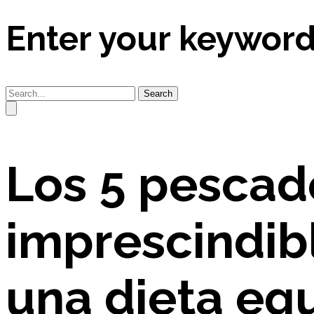
Enter your keywor
Search
Los 5 pescad
imprescindib
una dieta equ