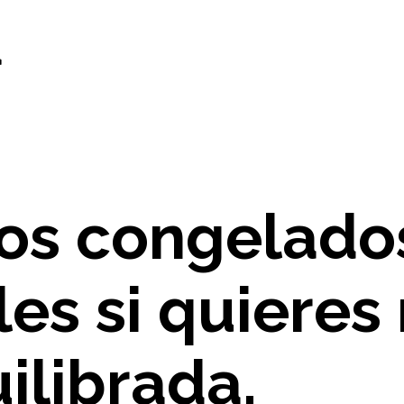
d
os congelado
les si quiere
ilibrada.