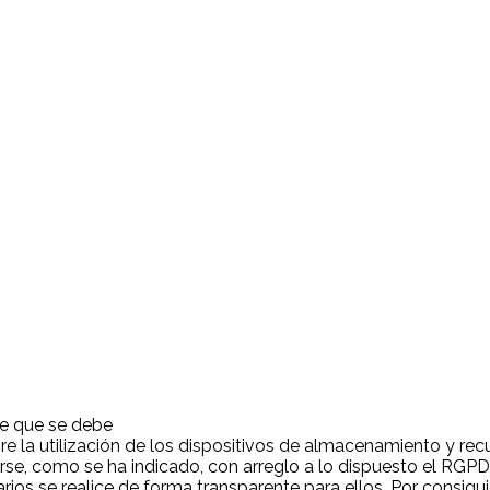
ce que se debe
re la utilización de los dispositivos de almacenamiento y recup
arse, como se ha indicado, con arreglo a lo dispuesto el RGPD
rios se realice de forma transparente para ellos. Por consiguie