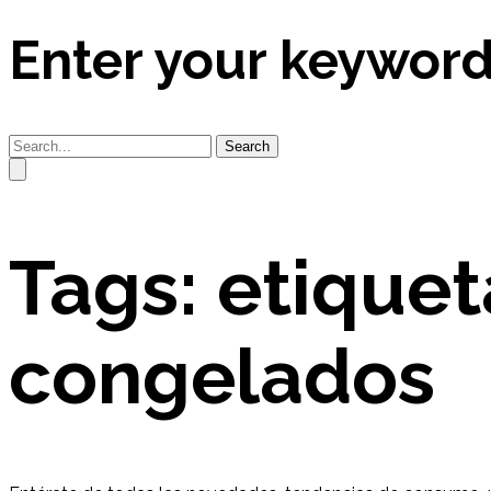
Enter your keywor
Search
Tags: etique
congelados