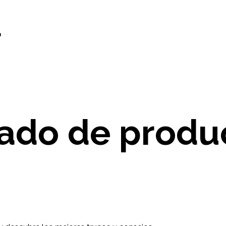
d
tado de produ